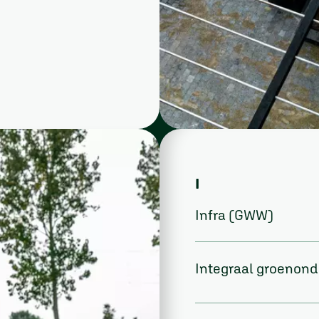
I
Infra (GWW)
Integraal groenon