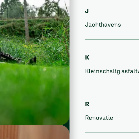
J
Jachthavens
K
Kleinschalig asfal
R
Renovatie