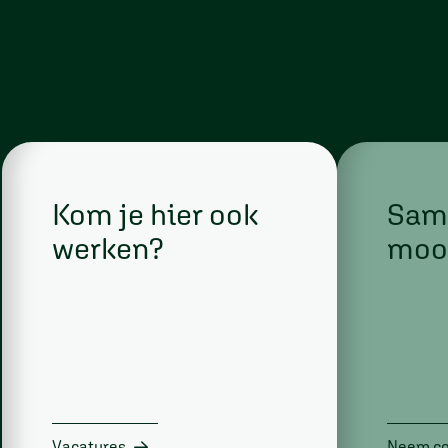
Kom je hier ook
Same
werken?
moo
Vacatures
Neem co